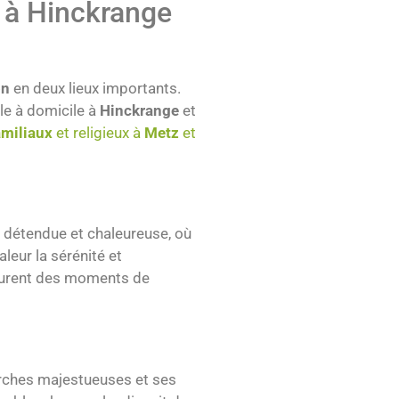
 à Hinckrange
on
en deux lieux importants.
le à domicile à
Hinckrange
et
miliaux
et religieux à
Metz
et
e détendue et chaleureuse, où
leur la sérénité et
apturent des moments de
arches majestueuses et ses