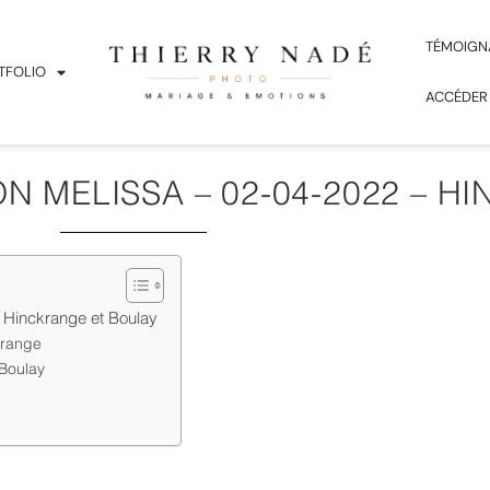
TÉMOIGN
TFOLIO
ACCÉDER
 MELISSA – 02-04-2022 – H
à Hinckrange et Boulay
krange
 Boulay