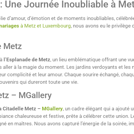
: Une Journée Inoubliable à Me
lie d’amour, d’émotion et de moments inoubliables, célébré
mariages
à Metz et Luxembourg
, nous avons eu le privilège
e Metz
 à
l’Esplanade de Metz
, un lieu emblématique offrant une vue
s aller à la magie du moment. Les jardins verdoyants et les 
leur complicité et leur amour. Chaque sourire échangé, chaq
venirs qui dureront toute une vie.
etz – MGallery
a Citadelle Metz –
MGallery
, un cadre élégant qui a ajouté 
iance chaleureuse et festive, prête à célébrer cette union. Le
égné en maîtres. Nous avons capturé l’énergie de la soirée,