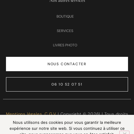
Nos autres services
BOUTIQUE
SERVICES
LIVRES PHOTO
NOUS CONTACTER
06 10 52 07 51
Mentions légales
,
C.G.V
I Copyright © 2026| | Tous droits
réservés | Made with ❤️
LTG Services
Nous utilisons des cookies pour vous garantir la meilleure
expérience sur notre site web. Si vous continuez à utiliser ce