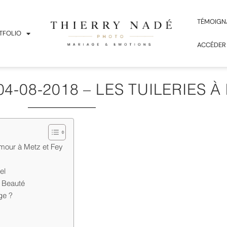
TÉMOIGN
TFOLIO
ACCÉDER
04-08-2018 – LES TUILERIES À
mour à Metz et Fey
el
n Beauté
ge ?