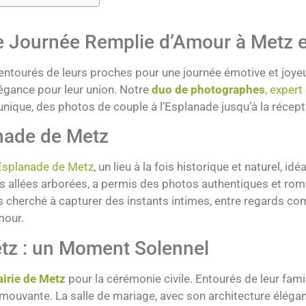
ne Journée Remplie d’Amour à Metz e
 entourés de leurs proches pour une journée émotive et joye
légance pour leur union. Notre
duo de photographes
, exper
e unique, des photos de couple à l’Esplanade jusqu’à la récepti
nade de Metz
’Esplanade de Metz
, un lieu à la fois historique et naturel, id
 ses allées arborées, a permis des photos authentiques et ro
s cherché à capturer des instants intimes, entre regards comp
mour.
etz : un Moment Solennel
irie de Metz
pour la cérémonie civile. Entourés de leur famill
uvante. La salle de mariage, avec son architecture élégant