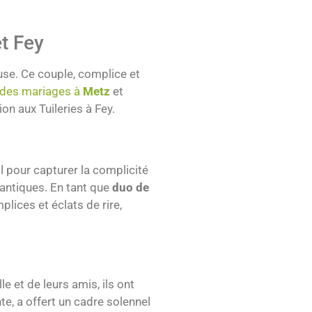
t Fey
use. Ce couple, complice et
t des mariages à
Metz
et
on aux Tuileries à Fey.
éal pour capturer la complicité
mantiques. En tant que
duo de
lices et éclats de rire,
e et de leurs amis, ils ont
e, a offert un cadre solennel