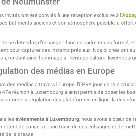
e de Neumünster
 invités ont été conviés à une réception exclusive à l’
Abbay
es bâtiments anciens et son atmosphère paisible, a offert 
 se détendre, d’échanger dans un cadre moins formel, et d
ent pour capturer ces instants précieux. Nos clichés ont su 
ption, rendant ainsi hommage à l’héritage culturel luxembourg
égulation des médias en Europe
rs des médias à travers l’Europe, l’EPRA joue un rôle crucia
e 47e réunion à Luxembourg a ainsi permis de poser les bas
s comme la régulation des plateformes en ligne, la désinform
ans les
événements à Luxembourg
, nous avons à cœur de r
ettent de conserver une trace de ces échanges et de mettre
té de la presse.