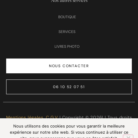
Nos autres services
BOUTIQUE
SERVICES
LIVRES PHOTO
NOUS CONTACTER
06 10 52 07 51
Mentions légales
,
C.G.V
I Copyright © 2026| | Tous droits
réservés | Made with ❤️
LTG Services
Nous utilisons des cookies pour vous garantir la meilleure
expérience sur notre site web. Si vous continuez à utiliser ce