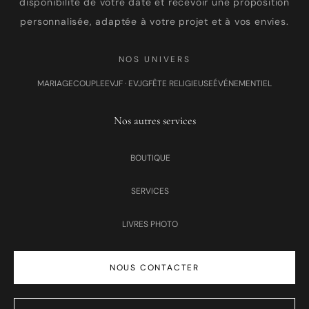
disponibilité de votre date et recevoir une proposition
personnalisée, adaptée à votre projet et à vos envies.
NOS UNIVERS
MARIAGE
COUPLE
EVJF · EVJG
FÊTE RELIGIEUSE
ÉVÉNEMENTIEL
Nos autres services
BOUTIQUE
SERVICES
LIVRES PHOTO
NOUS CONTACTER